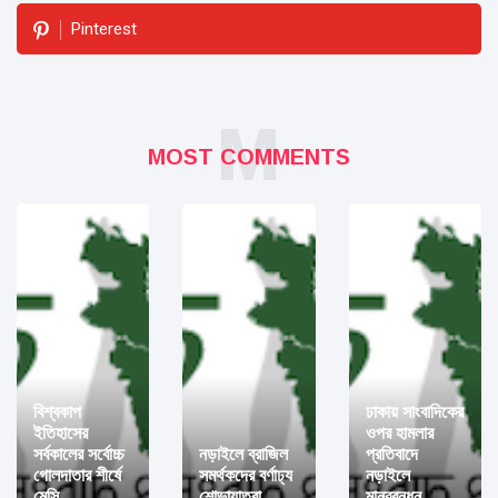
Pinterest
M
MOST COMMENTS
বিশ্বকাপ
ঢাকায় সাংবাদিকের
ইতিহাসের
ওপর হামলার
সর্বকালের সর্বোচ্চ
নড়াইলে ব্রাজিল
প্রতিবাদে
গোলদাতার শীর্ষে
সমর্থকদের বর্ণাঢ্য
নড়াইলে
মেসি
শোভাযাত্রা
মানববন্ধন