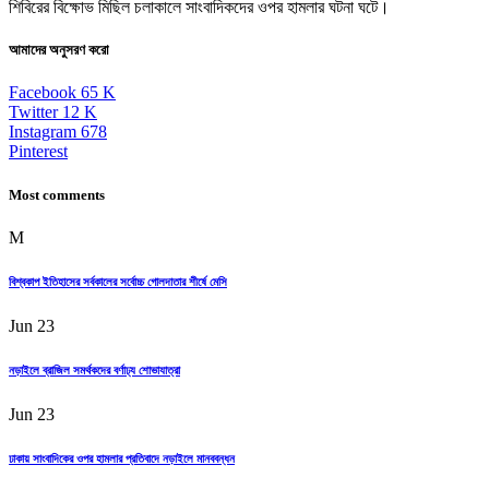
শিবিরের বিক্ষোভ মিছিল চলাকালে সাংবাদিকদের ওপর হামলার ঘটনা ঘটে।
আমাদের অনুসরণ করো
Facebook
65
K
Twitter
12
K
Instagram
678
Pinterest
Most comments
M
বিশ্বকাপ ইতিহাসের সর্বকালের সর্বোচ্চ গোলদাতার শীর্ষে মেসি
Jun 23
নড়াইলে ব্রাজিল সমর্থকদের বর্ণাঢ্য শোভাযাত্রা
Jun 23
ঢাকায় সাংবাদিকের ওপর হামলার প্রতিবাদে নড়াইলে মানববন্ধন