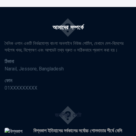
�
আমাদের সম্পর্কে
দৈনিক ওশান একটি নির্ভরযোগ্য বাংলা অনলাইন নিউজ পোর্টাল, যেখানে দেশ-বিদেশের
সর্বশেষ খবর, বিশ্লেষণ এবং আপডেট তথ্য দ্রুত ও সঠিকভাবে প্রকাশ করা হয়।
ঠিকানা
Narail, Jessore, Bangladesh
ফোন
01XXXXXXXXX
�
জনপ্রিয় পোষ্ট
বিশ্বকাপ ইতিহাসের সর্বকালের সর্বোচ্চ গোলদাতার শীর্ষে মেসি