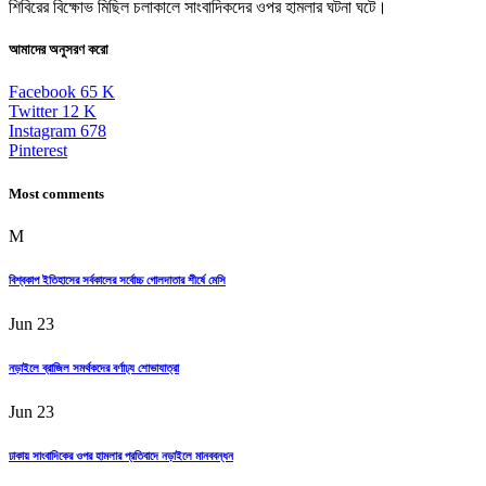
শিবিরের বিক্ষোভ মিছিল চলাকালে সাংবাদিকদের ওপর হামলার ঘটনা ঘটে।
আমাদের অনুসরণ করো
Facebook
65
K
Twitter
12
K
Instagram
678
Pinterest
Most comments
M
বিশ্বকাপ ইতিহাসের সর্বকালের সর্বোচ্চ গোলদাতার শীর্ষে মেসি
Jun 23
নড়াইলে ব্রাজিল সমর্থকদের বর্ণাঢ্য শোভাযাত্রা
Jun 23
ঢাকায় সাংবাদিকের ওপর হামলার প্রতিবাদে নড়াইলে মানববন্ধন