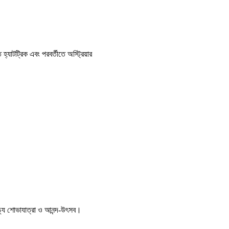
হ্যাটট্রিক এবং পরবর্তীতে অস্ট্রিয়ার
ণাঢ্য শোভাযাত্রা ও আনন্দ-উৎসব।