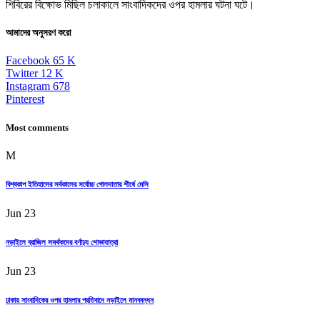
শিবিরের বিক্ষোভ মিছিল চলাকালে সাংবাদিকদের ওপর হামলার ঘটনা ঘটে।
আমাদের অনুসরণ করো
Facebook
65
K
Twitter
12
K
Instagram
678
Pinterest
Most comments
M
বিশ্বকাপ ইতিহাসের সর্বকালের সর্বোচ্চ গোলদাতার শীর্ষে মেসি
Jun 23
নড়াইলে ব্রাজিল সমর্থকদের বর্ণাঢ্য শোভাযাত্রা
Jun 23
ঢাকায় সাংবাদিকের ওপর হামলার প্রতিবাদে নড়াইলে মানববন্ধন