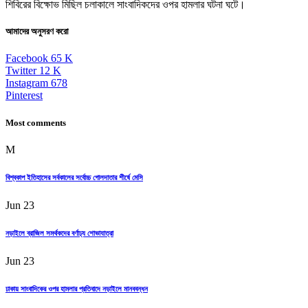
শিবিরের বিক্ষোভ মিছিল চলাকালে সাংবাদিকদের ওপর হামলার ঘটনা ঘটে।
আমাদের অনুসরণ করো
Facebook
65
K
Twitter
12
K
Instagram
678
Pinterest
Most comments
M
বিশ্বকাপ ইতিহাসের সর্বকালের সর্বোচ্চ গোলদাতার শীর্ষে মেসি
Jun 23
নড়াইলে ব্রাজিল সমর্থকদের বর্ণাঢ্য শোভাযাত্রা
Jun 23
ঢাকায় সাংবাদিকের ওপর হামলার প্রতিবাদে নড়াইলে মানববন্ধন