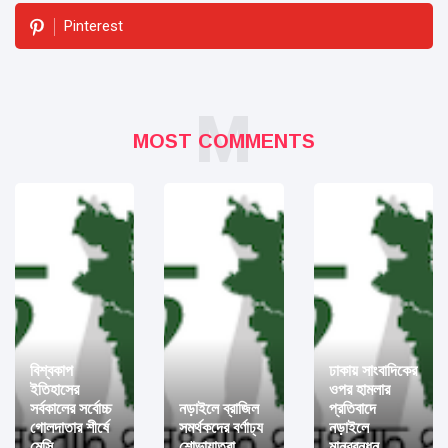
Pinterest
M
MOST COMMENTS
বিশ্বকাপ
ঢাকায় সাংবাদিকের
ইতিহাসের
ওপর হামলার
সর্বকালের সর্বোচ্চ
নড়াইলে ব্রাজিল
প্রতিবাদে
গোলদাতার শীর্ষে
সমর্থকদের বর্ণাঢ্য
নড়াইলে
মেসি
শোভাযাত্রা
মানববন্ধন