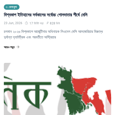
খেলাধুলা
বিশ্বকাপ ইতিহাসের সর্বকালের সর্বোচ্চ গোলদাতার শীর্ষে মেসি
23 Jun, 2026
17 মিনিট পড়া
828 ভিউ
চলমান ২০২৬ বিশ্বকাপে আর্জেন্টিনার অধিনায়ক লিওনেল মেসি আলজেরিয়ার বিরুদ্ধে
দুর্দান্ত হ্যাটট্রিক এবং পরবর্তীতে অস্ট্রিয়ার
আরও পড়ুন