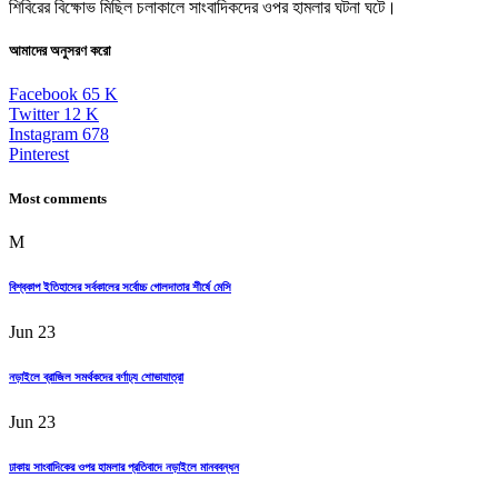
শিবিরের বিক্ষোভ মিছিল চলাকালে সাংবাদিকদের ওপর হামলার ঘটনা ঘটে।
আমাদের অনুসরণ করো
Facebook
65
K
Twitter
12
K
Instagram
678
Pinterest
Most comments
M
বিশ্বকাপ ইতিহাসের সর্বকালের সর্বোচ্চ গোলদাতার শীর্ষে মেসি
Jun 23
নড়াইলে ব্রাজিল সমর্থকদের বর্ণাঢ্য শোভাযাত্রা
Jun 23
ঢাকায় সাংবাদিকের ওপর হামলার প্রতিবাদে নড়াইলে মানববন্ধন