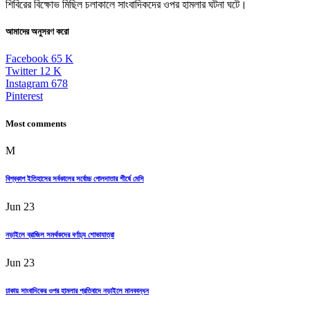
শিবিরের বিক্ষোভ মিছিল চলাকালে সাংবাদিকদের ওপর হামলার ঘটনা ঘটে।
আমাদের অনুসরণ করো
Facebook
65
K
Twitter
12
K
Instagram
678
Pinterest
Most comments
M
বিশ্বকাপ ইতিহাসের সর্বকালের সর্বোচ্চ গোলদাতার শীর্ষে মেসি
Jun 23
নড়াইলে ব্রাজিল সমর্থকদের বর্ণাঢ্য শোভাযাত্রা
Jun 23
ঢাকায় সাংবাদিকের ওপর হামলার প্রতিবাদে নড়াইলে মানববন্ধন