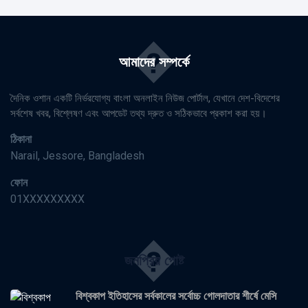
�
আমাদের সম্পর্কে
দৈনিক ওশান একটি নির্ভরযোগ্য বাংলা অনলাইন নিউজ পোর্টাল, যেখানে দেশ-বিদেশের
সর্বশেষ খবর, বিশ্লেষণ এবং আপডেট তথ্য দ্রুত ও সঠিকভাবে প্রকাশ করা হয়।
ঠিকানা
Narail, Jessore, Bangladesh
ফোন
01XXXXXXXXX
�
জনপ্রিয় পোষ্ট
বিশ্বকাপ ইতিহাসের সর্বকালের সর্বোচ্চ গোলদাতার শীর্ষে মেসি