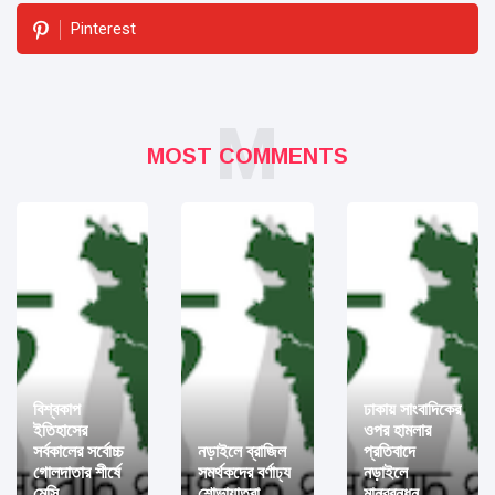
Pinterest
M
MOST COMMENTS
বিশ্বকাপ
ঢাকায় সাংবাদিকের
ইতিহাসের
ওপর হামলার
সর্বকালের সর্বোচ্চ
নড়াইলে ব্রাজিল
প্রতিবাদে
গোলদাতার শীর্ষে
সমর্থকদের বর্ণাঢ্য
নড়াইলে
মেসি
শোভাযাত্রা
মানববন্ধন