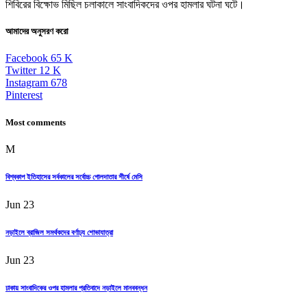
শিবিরের বিক্ষোভ মিছিল চলাকালে সাংবাদিকদের ওপর হামলার ঘটনা ঘটে।
আমাদের অনুসরণ করো
Facebook
65
K
Twitter
12
K
Instagram
678
Pinterest
Most comments
M
বিশ্বকাপ ইতিহাসের সর্বকালের সর্বোচ্চ গোলদাতার শীর্ষে মেসি
Jun 23
নড়াইলে ব্রাজিল সমর্থকদের বর্ণাঢ্য শোভাযাত্রা
Jun 23
ঢাকায় সাংবাদিকের ওপর হামলার প্রতিবাদে নড়াইলে মানববন্ধন