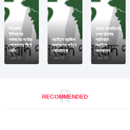
বিশ্বকাপ
ঢাকায় সাংবাদিকের
ইতিহাসের
ওপর হামলার
সর্বকালের সর্বোচ্চ
নড়াইলে ব্রাজিল
প্রতিবাদে
গোলদাতার শীর্ষে
সমর্থকদের বর্ণাঢ্য
নড়াইলে
মেসি
শোভাযাত্রা
মানববন্ধন
Jun 23
Jun 23
Jun 25
R
RECOMMENDED