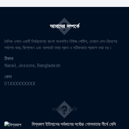
�
আমাদের সম্পর্কে
দৈনিক ওশান একটি নির্ভরযোগ্য বাংলা অনলাইন নিউজ পোর্টাল, যেখানে দেশ-বিদেশের
সর্বশেষ খবর, বিশ্লেষণ এবং আপডেট তথ্য দ্রুত ও সঠিকভাবে প্রকাশ করা হয়।
ঠিকানা
Narail, Jessore, Bangladesh
ফোন
01XXXXXXXXX
�
জনপ্রিয় পোষ্ট
বিশ্বকাপ ইতিহাসের সর্বকালের সর্বোচ্চ গোলদাতার শীর্ষে মেসি