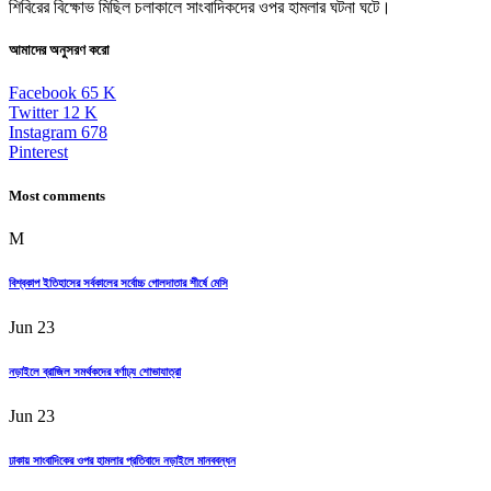
শিবিরের বিক্ষোভ মিছিল চলাকালে সাংবাদিকদের ওপর হামলার ঘটনা ঘটে।
আমাদের অনুসরণ করো
Facebook
65
K
Twitter
12
K
Instagram
678
Pinterest
Most comments
M
বিশ্বকাপ ইতিহাসের সর্বকালের সর্বোচ্চ গোলদাতার শীর্ষে মেসি
Jun 23
নড়াইলে ব্রাজিল সমর্থকদের বর্ণাঢ্য শোভাযাত্রা
Jun 23
ঢাকায় সাংবাদিকের ওপর হামলার প্রতিবাদে নড়াইলে মানববন্ধন