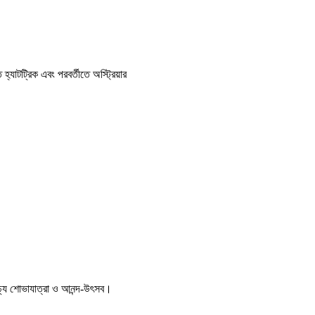
হ্যাটট্রিক এবং পরবর্তীতে অস্ট্রিয়ার
ণাঢ্য শোভাযাত্রা ও আনন্দ-উৎসব।