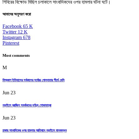
শিবিরের বিক্ষোভ মিছিল চলাকালে সাংবাদিকদের ওপর হামলার ঘটনা ঘটে।
আমাদের অনুসরণ করো
Facebook
65
K
Twitter
12
K
Instagram
678
Pinterest
Most comments
M
বিশ্বকাপ ইতিহাসের সর্বকালের সর্বোচ্চ গোলদাতার শীর্ষে মেসি
Jun 23
নড়াইলে ব্রাজিল সমর্থকদের বর্ণাঢ্য শোভাযাত্রা
Jun 23
ঢাকায় সাংবাদিকের ওপর হামলার প্রতিবাদে নড়াইলে মানববন্ধন