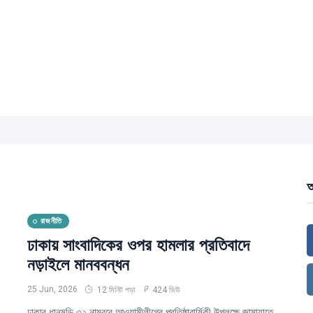
আ
রাজনীতি
ঢাকায় সাংবাদিকের ওপর হামলার প্রতিবাদে
নড়াইলে মানববন্ধন
25 Jun, 2026
12 মিনিট পড়া
424 ভিউ
ঢাকার ধানমন্ডি ৩২ নাম্বরে আওয়ামীলীগের প্রতিষ্ঠাবার্ষিকী উপলক্ষে জামায়াতে