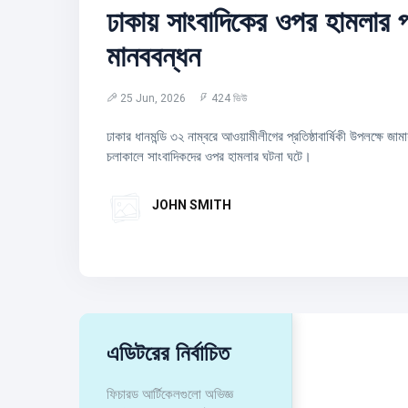
ঢাকায় সাংবাদিকের ওপর হামলার প
মানববন্ধন
25 Jun, 2026
424 ভিউ
ঢাকার ধানমন্ডি ৩২ নাম্বরে আওয়ামীলীগের প্রতিষ্ঠাবার্ষিকী উপলক্ষে জা
চলাকালে সাংবাদিকদের ওপর হামলার ঘটনা ঘটে।
JOHN SMITH
এডিটরের নির্বাচিত
ফিচারড আর্টিকেলগুলো অভিজ্ঞ