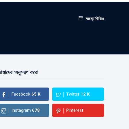
সমস্ত ভিডিও
মাদের অনুসরণ করো
Facebook
65
K
Twitter
12
K
Instagram
678
Pinterest