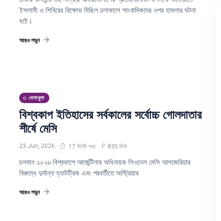
ইসলামী ও শিবিরের বিক্ষোভ মিছিল চলাকালে সাংবাদিকদের ওপর হামলার ঘটনা
ঘটে।
আরও পড়ুন
খেলাধুলা
বিশ্বকাপ ইতিহাসের সর্বকালের সর্বোচ্চ গোলদাতার
শীর্ষে মেসি
23 Jun, 2026
17 মিনিট পড়া
835 ভিউ
চলমান ২০২৬ বিশ্বকাপে আর্জেন্টিনার অধিনায়ক লিওনেল মেসি আলজেরিয়ার
বিরুদ্ধে দুর্দান্ত হ্যাটট্রিক এবং পরবর্তীতে অস্ট্রিয়ার
আরও পড়ুন