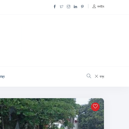
লগইন
াস্থ্য
বন্ধ