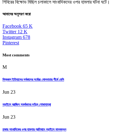
শিবিরের বিক্ষোভ মিছিল চলাকালে সাংবাদিকদের ওপর হামলার ঘটনা ঘটে।
আমাদের অনুসরণ করো
Facebook
65
K
Twitter
12
K
Instagram
678
Pinterest
Most comments
M
বিশ্বকাপ ইতিহাসের সর্বকালের সর্বোচ্চ গোলদাতার শীর্ষে মেসি
Jun 23
নড়াইলে ব্রাজিল সমর্থকদের বর্ণাঢ্য শোভাযাত্রা
Jun 23
ঢাকায় সাংবাদিকের ওপর হামলার প্রতিবাদে নড়াইলে মানববন্ধন