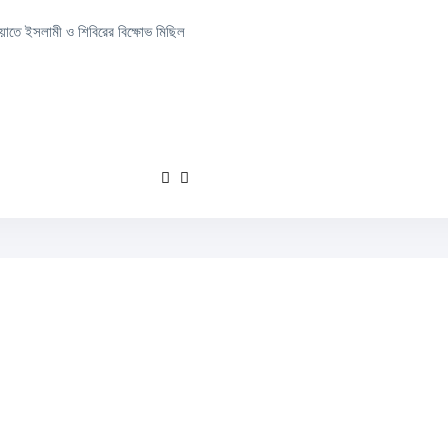
মায়াতে ইসলামী ও শিবিরের বিক্ষোভ মিছিল
বিরুদ্ধে দুর্দান্ত হ্যাটট্রিক এবং