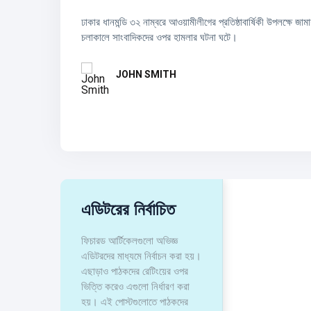
আনন্দ-উৎসব।
ঢাকার ধানমন্ডি ৩২ নাম্বরে আওয়ামীলীগের প্রতিষ্ঠাবার্ষিকী উপলক্ষে জা
চলমান ২০২৬ বিশ্বকাপে আর্জেন্টিনার অধিনায়ক লিওনেল মেসি আলজেরিয়ার 
চলাকালে সাংবাদিকদের ওপর হামলার ঘটনা ঘটে।
পরবর্তীতে অস্ট্রিয়ার
JOHN SMITH
JOHN SMITH
এডিটরের নির্বাচিত
ফিচারড আর্টিকেলগুলো অভিজ্ঞ
এডিটরদের মাধ্যমে নির্বাচন করা হয়।
এছাড়াও পাঠকদের রেটিংয়ের ওপর
ভিত্তি করেও এগুলো নির্ধারণ করা
হয়। এই পোস্টগুলোতে পাঠকদের