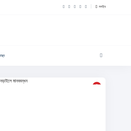
লগইন
াস্থ্য