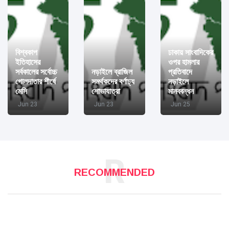
বিশ্বকাপ
ঢাকায় সাংবাদিকের
ইতিহাসের
ওপর হামলার
সর্বকালের সর্বোচ্চ
নড়াইলে ব্রাজিল
প্রতিবাদে
গোলদাতার শীর্ষে
সমর্থকদের বর্ণাঢ্য
নড়াইলে
মেসি
শোভাযাত্রা
মানববন্ধন
Jun 23
Jun 23
Jun 25
R
RECOMMENDED