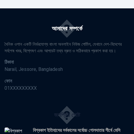
�
আমাদের সম্পর্কে
দৈনিক ওশান একটি নির্ভরযোগ্য বাংলা অনলাইন নিউজ পোর্টাল, যেখানে দেশ-বিদেশের
সর্বশেষ খবর, বিশ্লেষণ এবং আপডেট তথ্য দ্রুত ও সঠিকভাবে প্রকাশ করা হয়।
ঠিকানা
Narail, Jessore, Bangladesh
ফোন
01XXXXXXXXX
�
জনপ্রিয় পোষ্ট
বিশ্বকাপ ইতিহাসের সর্বকালের সর্বোচ্চ গোলদাতার শীর্ষে মেসি