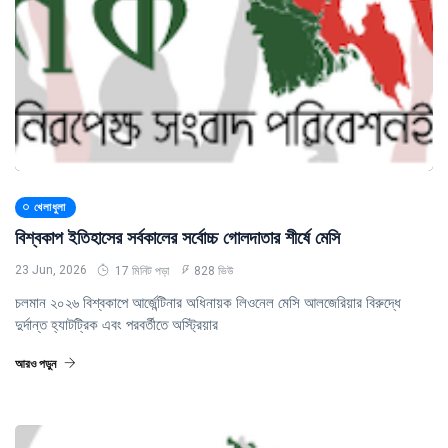
খেলাধুলা
বিশ্বকাপ ইতিহাসের সর্বকালের সর্বোচ্চ গোলদাতার শীর্ষে মেসি
23 Jun, 2026
17 মিনিট পড়া
828 ভিউ
চলমান ২০২৬ বিশ্বকাপে আর্জেন্টিনার অধিনায়ক লিওনেল মেসি আলজেরিয়ার বিরুদ্ধে
দুর্দান্ত হ্যাটট্রিক এবং পরবর্তীতে অস্ট্রিয়ার
আরও পড়ুন