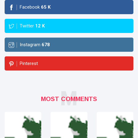
Facebook
65
K
Twitter
12
K
Instagram
678
Pinterest
M
MOST COMMENTS