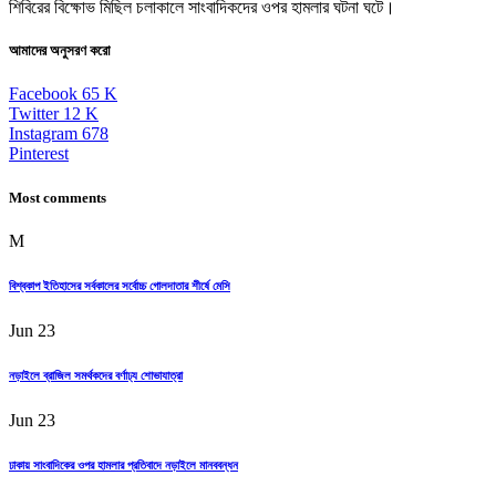
শিবিরের বিক্ষোভ মিছিল চলাকালে সাংবাদিকদের ওপর হামলার ঘটনা ঘটে।
আমাদের অনুসরণ করো
Facebook
65
K
Twitter
12
K
Instagram
678
Pinterest
Most comments
M
বিশ্বকাপ ইতিহাসের সর্বকালের সর্বোচ্চ গোলদাতার শীর্ষে মেসি
Jun 23
নড়াইলে ব্রাজিল সমর্থকদের বর্ণাঢ্য শোভাযাত্রা
Jun 23
ঢাকায় সাংবাদিকের ওপর হামলার প্রতিবাদে নড়াইলে মানববন্ধন