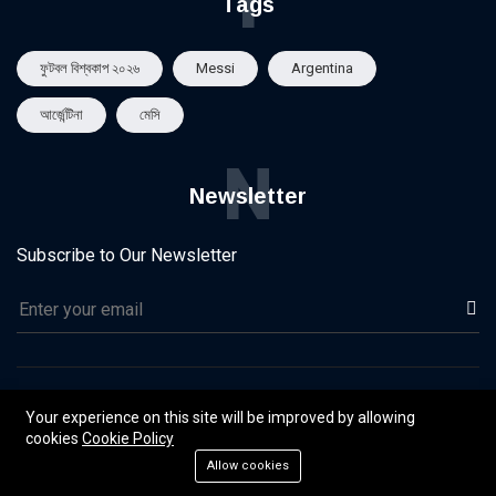
T
Tags
ফুটবল বিশ্বকাপ ২০২৬
Messi
Argentina
আর্জেন্টিনা
মেসি
N
Newsletter
Subscribe to Our Newsletter
©2025 Dainik Ocean | Developed by Cyber 32
Your experience on this site will be improved by allowing
cookies
Cookie Policy
Homepage
Contact
Blog
Galleries
Allow cookies