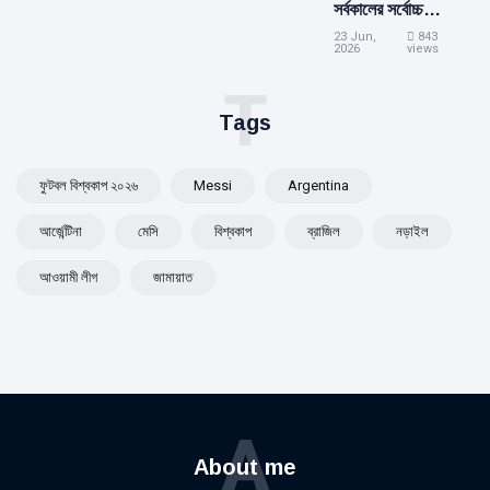
সর্বকালের সর্বোচ্চ
গোলদাতা মেসি
23 Jun,
843
2026
views
T
Tags
ফুটবল বিশ্বকাপ ২০২৬
Messi
Argentina
আর্জেন্টিনা
মেসি
বিশ্বকাপ
ব্রাজিল
নড়াইল
আওয়ামী লীগ
জামায়াত
A
About me