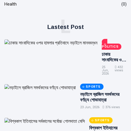
Health
(0)
L
Lastest Post
POLITICS
ঢাকায়
সাংবাদিকের ওপর
হামলার প্রতিবাদে
25
432
নড়াইলে
Jun,
views
2026
মানববন্ধন
SPORTS
নড়াইলে ব্রাজিল সমর্থকদের
বর্ণাঢ্য শোভাযাত্রা
23 Jun, 2026
376 views
SPORTS
বিশ্বকাপ ইতিহাসের