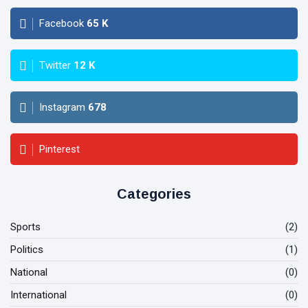
Facebook
65
K
Twitter
12
K
Instagram
678
Pinterest
Categories
Sports
(2)
Politics
(1)
National
(0)
International
(0)