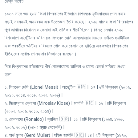
ডেস্ক রিপোর্ট
১৯৩০ সালে শুরু হওয়া ফিফা বিশ্বকাপের ইতিহাসে বিশ্বমঞ্চে ফুটবলারদের গোল করার
লড়াই সবসময়ই অন্যরকম এক উত্তেজনা তৈরি করেছে। ২০২৬ সালের ফিফা বিশ্বকাপের
পূর্বে জার্মানির মিরোস্লাভ ক্লোসা এই তালিকার শীর্ষে ছিলেন। কিন্তু চলমান ২০২৬
বিশ্বকাপে আর্জেন্টিনার অধিনায়ক লিওনেল মেসি আলজেরিয়ার বিরুদ্ধে দুর্দান্ত হ্যাটট্রিক
এবং পরবর্তীতে অস্ট্রিয়ার বিরুদ্ধে গোল করে ক্লোসাকে ছাড়িয়ে এককভাবে বিশ্বকাপের
ইতিহাসের সর্বোচ্চ গোলদাতার সিংহাসনে বসেছেন।
নিচে বিশ্বকাপের ইতিহাসের শীর্ষ গোলদাতাদের তালিকা ও তাদের রেকর্ড সাজিয়ে দেওয়া
হলো:
১. লিওনেল মেসি (Lionel Messi) | আর্জেন্টিনা 🇦🇷 | ১৭ | ৬টি বিশ্বকাপ (২০০৬,
২০১০, ২০১৪, ২০১৮, ২০২২, ২০২৬) |
২. মিরোস্লাভ ক্লোসা (Miroslav Klose) | জার্মানি 🇩🇪 | ১৬ | ৪টি বিশ্বকাপ
(২০০২, ২০০৬, ২০১০, ২০১৪) |
৩. রোনালদো (Ronaldo) | ব্রাজিল 🇧🇷 | ১৫ | ৪টি বিশ্বকাপ (১৯৯৪, ১৯৯৮,
২০০২, ২০০৬) (৯৪-এ ম্যাচ খেলেননি) |
৪. গার্ড মুলার (Gerd Müller) | পশ্চিম জার্মানি 🇩🇪 | ১৪ | ২টি বিশ্বকাপ (১৯৭০,