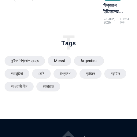
বিশ্বকাপ
ইতিহাসের
সর্বকালের সর্বোচ্চ
23 Jun,
823
গোলদাতার শীর্ষে
2026
ভিউ
মেসি
T
Tags
ফুটবল বিশ্বকাপ ২০২৬
Messi
Argentina
আর্জেন্টিনা
মেসি
বিশ্বকাপ
ব্রাজিল
নড়াইল
আওয়ামী লীগ
জামায়াত