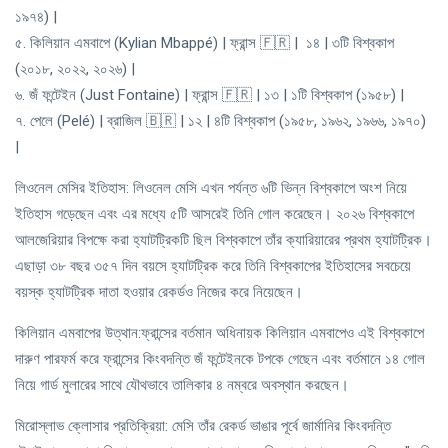
১৯৭৪) |
৫. কিলিয়ান এমবাপে (Kylian Mbappé) | ফ্রান্স 🇫🇷 | ১৪ | ৩টি বিশ্বকাপ
(২০১৮, ২০২২, ২০২৬) |
৬. জঁ ফন্টেইন (Just Fontaine) | ফ্রান্স 🇫🇷 | ১৩ | ১টি বিশ্বকাপ (১৯৫৮) |
৭. পেলে (Pelé) | ব্রাজিল 🇧🇷 | ১২ | ৪টি বিশ্বকাপ (১৯৫৮, ১৯৬২, ১৯৬৬, ১৯৭০)
|
লিওনেল মেসির ইতিহাস: লিওনেল মেসি এখন পর্যন্ত ৬টি ভিন্ন বিশ্বকাপে অংশ নিয়ে
ইতিহাস গড়েছেন এবং এর মধ্যে ৫টি আসরেই তিনি গোল করেছেন। ২০২৬ বিশ্বকাপে
আলজেরিয়ার বিপক্ষে করা হ্যাটট্রিকটি ছিল বিশ্বকাপে তাঁর ক্যারিয়ারের প্রথম হ্যাটট্রিক।
এছাড়া ৩৮ বছর ৩৫৭ দিন বয়সে হ্যাটট্রিক করে তিনি বিশ্বকাপের ইতিহাসের সবচেয়ে
বয়স্ক হ্যাটট্রিক দাতা হওয়ার রেকর্ডও নিজের করে নিয়েছেন।
কিলিয়ান এমবাপের উত্থান:ফ্রান্সের বর্তমান অধিনায়ক কিলিয়ান এমবাপেও এই বিশ্বকাপে
দারুণ পারফর্ম করে ফ্রান্সের কিংবদন্তি জঁ ফন্টেইনকে টপকে গেছেন এবং বর্তমানে ১৪ গোল
নিয়ে গার্ড মুলারের সাথে যৌথভাবে তালিকার ৪ নম্বরে অবস্থান করছেন।
মিরোস্লাভ ক্লোসার প্রতিক্রিয়া: মেসি তাঁর রেকর্ড ভাঙার পূর্বে জার্মানির কিংবদন্তি