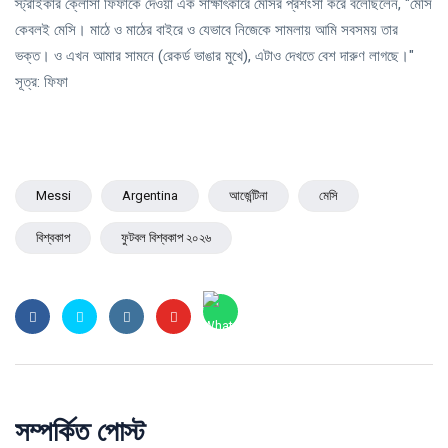
স্ট্রাইকার ক্লোসা ফিফাকে দেওয়া এক সাক্ষাৎকারে মেসির প্রশংসা করে বলেছিলেন, "মেসি
কেবলই মেসি। মাঠে ও মাঠের বাইরে ও যেভাবে নিজেকে সামলায় আমি সবসময় তার
ভক্ত। ও এখন আমার সামনে (রেকর্ড ভাঙার মুখে), এটাও দেখতে বেশ দারুণ লাগছে।"
সূত্র: ফিফা
Messi
Argentina
আর্জেন্টিনা
মেসি
বিশ্বকাপ
ফুটবল বিশ্বকাপ ২০২৬
সম্পর্কিত পোস্ট