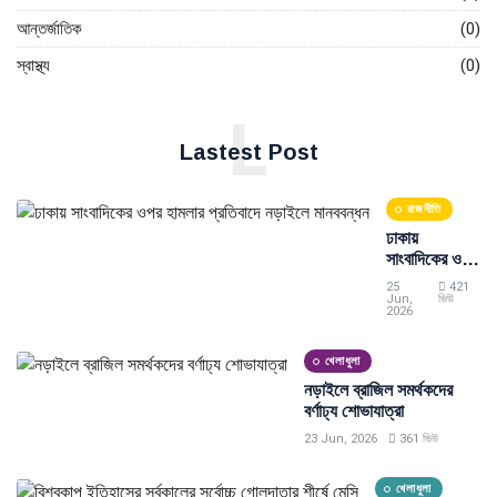
আন্তর্জাতিক
(0)
স্বাস্থ্য
(0)
L
Lastest Post
রাজনীতি
ঢাকায়
সাংবাদিকের ওপর
হামলার প্রতিবাদে
25
421
নড়াইলে
Jun,
ভিউ
2026
মানববন্ধন
খেলাধুলা
নড়াইলে ব্রাজিল সমর্থকদের
বর্ণাঢ্য শোভাযাত্রা
23 Jun, 2026
361 ভিউ
খেলাধুলা