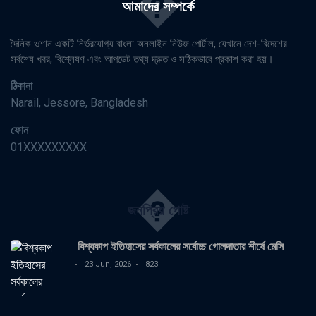
�
আমাদের সম্পর্কে
দৈনিক ওশান একটি নির্ভরযোগ্য বাংলা অনলাইন নিউজ পোর্টাল, যেখানে দেশ-বিদেশের
সর্বশেষ খবর, বিশ্লেষণ এবং আপডেট তথ্য দ্রুত ও সঠিকভাবে প্রকাশ করা হয়।
ঠিকানা
Narail, Jessore, Bangladesh
ফোন
01XXXXXXXXX
�
জনপ্রিয় পোষ্ট
বিশ্বকাপ ইতিহাসের সর্বকালের সর্বোচ্চ গোলদাতার শীর্ষে মেসি
23 Jun, 2026
823