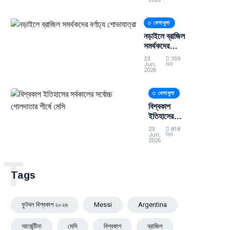
নড়াইলে
মানববন্ধন
খেলাধুলা
নড়াইলে ব্রাজিল
সমর্থকদের
বর্ণাঢ্য
23
359
শোভাযাত্রা
Jun,
ভিউ
2026
খেলাধুলা
বিশ্বকাপ
ইতিহাসের
সর্বকালের
23
818
সর্বোচ্চ
Jun,
ভিউ
2026
গোলদাতার
শীর্ষে মেসি
T
Tags
ফুটবল বিশ্বকাপ ২০২৬
Messi
Argentina
আর্জেন্টিনা
মেসি
বিশ্বকাপ
ব্রাজিল