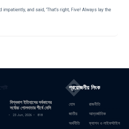
impatiently, and said, 'That's right, Five! Always lay the
�
োষ্ট
প্রয়োজনীয় লিংক
বিশ্বকাপ ইতিহাসের সর্বকালের
হোম
রাজনীতি
সর্বোচ্চ গোলদাতার শীর্ষে মেসি
জাতীয়
আন্তর্জাতিক
23 Jun, 2026
818
অর্থনীতি
ফ্যাশন ও লাইফস্টাইল