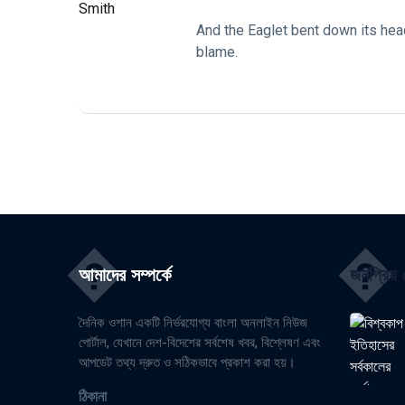
And the Eaglet bent down its head 
blame.
�
�
আমাদের সম্পর্কে
জনপ্রিয় প
দৈনিক ওশান একটি নির্ভরযোগ্য বাংলা অনলাইন নিউজ
পোর্টাল, যেখানে দেশ-বিদেশের সর্বশেষ খবর, বিশ্লেষণ এবং
আপডেট তথ্য দ্রুত ও সঠিকভাবে প্রকাশ করা হয়।
ঠিকানা