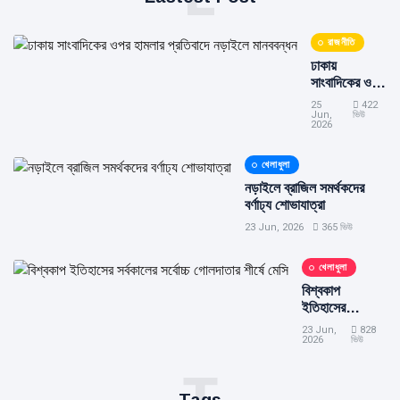
রাজনীতি
ঢাকায়
সাংবাদিকের ওপর
হামলার প্রতিবাদে
25
422
নড়াইলে
Jun,
ভিউ
2026
মানববন্ধন
খেলাধুলা
নড়াইলে ব্রাজিল সমর্থকদের
বর্ণাঢ্য শোভাযাত্রা
23 Jun, 2026
365 ভিউ
খেলাধুলা
বিশ্বকাপ
ইতিহাসের
সর্বকালের সর্বোচ্চ
23 Jun,
828
গোলদাতার শীর্ষে
2026
ভিউ
মেসি
T