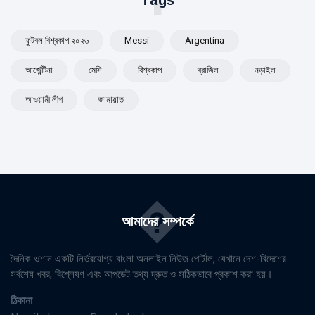
Tags
ফুটবল বিশ্বকাপ ২০২৬
Messi
Argentina
আর্জেন্টিনা
মেসি
বিশ্বকাপ
ব্রাজিল
নড়াইল
আওয়ামী লীগ
জামায়াত
�
আমাদের সম্পর্কে
দৈনিক ওশান একটি নির্ভরযোগ্য বাংলা অনলাইন নিউজ পোর্টাল, যেখানে দেশ-বিদেশের
সর্বশেষ খবর, বিশ্লেষণ এবং আপডেট তথ্য দ্রুত ও সঠিকভাবে প্রকাশ করা হয়।
ঠিকানা