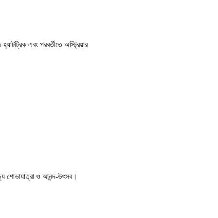
হ্যাটট্রিক এবং পরবর্তীতে অস্ট্রিয়ার
ণাঢ্য শোভাযাত্রা ও আনন্দ-উৎসব।