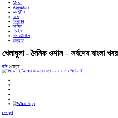
Messi
Argentina
আর্জেন্টিনা
মেসি
বিশ্বকাপ
ব্রাজিল
নড়াইল
আওয়ামী লীগ
জামায়াত
খেলাধুলা - দৈনিক ওশান – সর্বশেষ বাংলা খব
বাড়ি
খেলাধুলা
খেলাধুলা