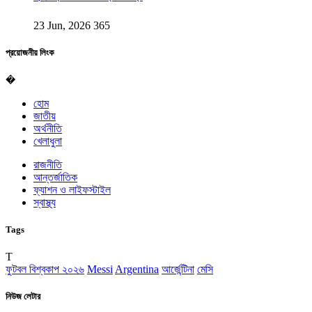
23 Jun, 2026
365
প্রয়োজনীয় লিংক
�
হোম
জাতীয়
অর্থনীতি
খেলাধুলা
রাজনীতি
আন্তর্জাতিক
ফ্যাশন ও লাইফস্টাইল
স্বাস্থ্য
Tags
T
ফুটবল বিশ্বকাপ ২০২৬
Messi
Argentina
আর্জেন্টিনা
মেসি
নিউজ লেটার