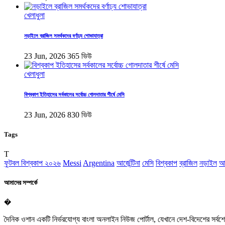
খেলাধুলা
নড়াইলে ব্রাজিল সমর্থকদের বর্ণাঢ্য শোভাযাত্রা
23 Jun, 2026
365 ভিউ
খেলাধুলা
বিশ্বকাপ ইতিহাসের সর্বকালের সর্বোচ্চ গোলদাতার শীর্ষে মেসি
23 Jun, 2026
830 ভিউ
Tags
T
ফুটবল বিশ্বকাপ ২০২৬
Messi
Argentina
আর্জেন্টিনা
মেসি
বিশ্বকাপ
ব্রাজিল
নড়াইল
আ
আমাদের সম্পর্কে
�
দৈনিক ওশান একটি নির্ভরযোগ্য বাংলা অনলাইন নিউজ পোর্টাল, যেখানে দেশ-বিদেশের সর্ব