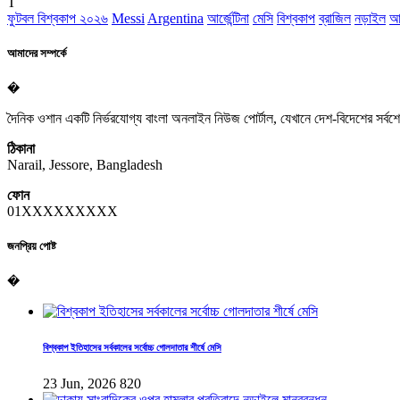
T
ফুটবল বিশ্বকাপ ২০২৬
Messi
Argentina
আর্জেন্টিনা
মেসি
বিশ্বকাপ
ব্রাজিল
নড়াইল
আ
আমাদের সম্পর্কে
�
দৈনিক ওশান একটি নির্ভরযোগ্য বাংলা অনলাইন নিউজ পোর্টাল, যেখানে দেশ-বিদেশের সর্ব
ঠিকানা
Narail, Jessore, Bangladesh
ফোন
01XXXXXXXXX
জনপ্রিয় পোষ্ট
�
বিশ্বকাপ ইতিহাসের সর্বকালের সর্বোচ্চ গোলদাতার শীর্ষে মেসি
23 Jun, 2026
820