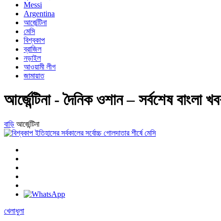
Messi
Argentina
আর্জেন্টিনা
মেসি
বিশ্বকাপ
ব্রাজিল
নড়াইল
আওয়ামী লীগ
জামায়াত
আর্জেন্টিনা - দৈনিক ওশান – সর্বশেষ বাংলা খ
বাড়ি
আর্জেন্টিনা
খেলাধুলা