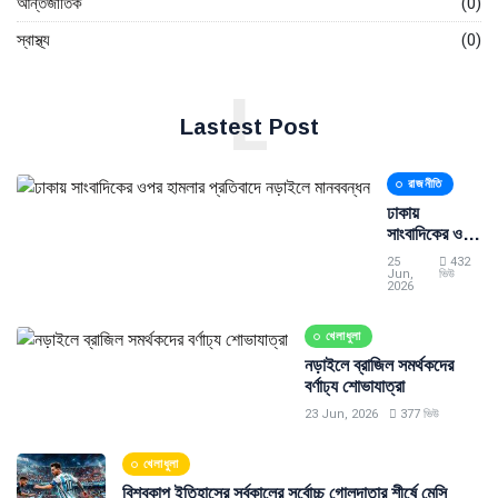
আন্তর্জাতিক
(0)
স্বাস্থ্য
(0)
L
Lastest Post
রাজনীতি
ঢাকায়
সাংবাদিকের ওপর
হামলার প্রতিবাদে
25
432
নড়াইলে
Jun,
ভিউ
2026
মানববন্ধন
খেলাধুলা
নড়াইলে ব্রাজিল সমর্থকদের
বর্ণাঢ্য শোভাযাত্রা
23 Jun, 2026
377 ভিউ
খেলাধুলা
বিশ্বকাপ ইতিহাসের সর্বকালের সর্বোচ্চ গোলদাতার শীর্ষে মেসি