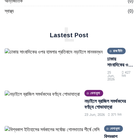
আন্তর্জাতিক
(0)
স্বাস্থ্য
(0)
L
Lastest Post
রাজনীতি
ঢাকায়
সাংবাদিকের ওপর
হামলার প্রতিবাদে
25
427
নড়াইলে
Jun,
ভিউ
2026
মানববন্ধন
খেলাধুলা
নড়াইলে ব্রাজিল সমর্থকদের
বর্ণাঢ্য শোভাযাত্রা
23 Jun, 2026
371 ভিউ
খেলাধুলা
বিশ্বকাপ