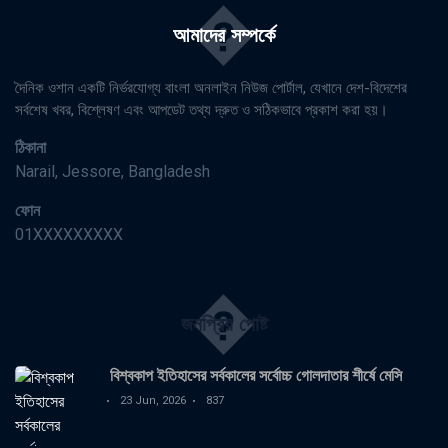
�
আমাদের সম্পর্কে
দৈনিক ওশান একটি নির্ভরযোগ্য বাংলা অনলাইন নিউজ পোর্টাল, যেখানে দেশ-বিদেশের
সর্বশেষ খবর, বিশ্লেষণ এবং আপডেট তথ্য দ্রুত ও সঠিকভাবে প্রকাশ করা হয়।
ঠিকানা
Narail, Jessore, Bangladesh
ফোন
01XXXXXXXXX
�
জনপ্রিয় পোষ্ট
বিশ্বকাপ ইতিহাসের সর্বকালের সর্বোচ্চ গোলদাতার শীর্ষে মেসি
23 Jun, 2026
837